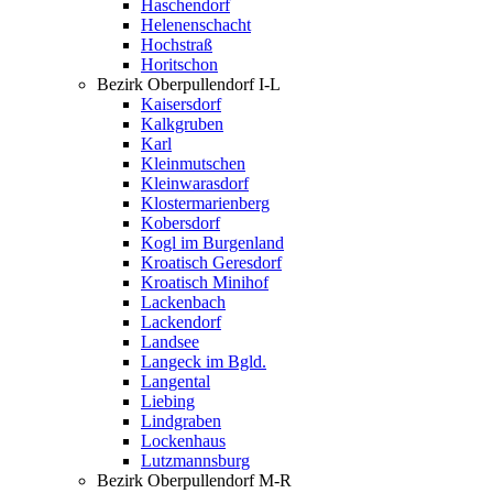
Haschendorf
Helenenschacht
Hochstraß
Horitschon
Bezirk Oberpullendorf I-L
Kaisersdorf
Kalkgruben
Karl
Kleinmutschen
Kleinwarasdorf
Klostermarienberg
Kobersdorf
Kogl im Burgenland
Kroatisch Geresdorf
Kroatisch Minihof
Lackenbach
Lackendorf
Landsee
Langeck im Bgld.
Langental
Liebing
Lindgraben
Lockenhaus
Lutzmannsburg
Bezirk Oberpullendorf M-R