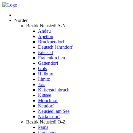
Norden
Bezirk Neusiedl A-N
Andau
Apetlon
Bruckneudorf
Deutsch Jahrndorf
Edelstal
Frauenkirchen
Gattendorf
Gols
Halbturn
Illmitz
Jois
Kaisersteinbruch
Kittsee
Mönchhof
Neudorf
Neusiedl am See
Nickelsdorf
Bezirk Neusiedl O-Z
Pama
Pamhagen