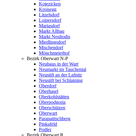
Kotezicken
Kroisegg
Litzelsdorf
Loipersdorf
Mariasdorf
Markt Allhau
Markt Neuhodis
Miedlingsdorf
Mischendorf
Mönchmeierhof
Bezirk Oberwart N-P
Neuhaus in der Wart
Neumarkt im Tauchental
Neustift an der Lafnitz
Neustift bei Schlaining
Oberdorf
Oberhasel
Oberkohlstätten
Oberpodgoria
Oberschützen
Oberwart
Parapatitschberg
Pinkafeld
Podler
Bezirk Oberwart R