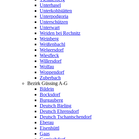
Unterhasel
Unterkohlstätten
Unterpodgoria
Unterschützen
Unterwart
Weiden bei Rechnitz
Weinberg
Weißenbachl
Welgersdorf
Wiesfleck
Willersdorf
Wolfau
Woppendorf
Zuberbach
Bezirk Güssing A-G
Bildein
Bocksdorf
Burgauberg
Deutsch Bieling
Deutsch Ehrensdorf
Deutsch Tschantschendorf
Eberau
Eisenhüttl
Gaas