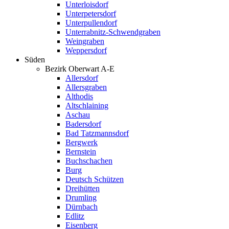
Unterloisdorf
Unterpetersdorf
Unterpullendorf
Unterrabnitz-Schwendgraben
Weingraben
Weppersdorf
Süden
Bezirk Oberwart A-E
Allersdorf
Allersgraben
Althodis
Altschlaining
Aschau
Badersdorf
Bad Tatzmannsdorf
Bergwerk
Bernstein
Buchschachen
Burg
Deutsch Schützen
Dreihütten
Drumling
Dürnbach
Edlitz
Eisenberg