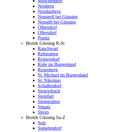
Moschendorf
Neuberg
Neudauberg
Neusiedl bei Güssing
Neustift bei Güssing
Olbendorf
Ollersdorf
Punitz
Bezirk Güssing R-St
Rauchwart
Rehgraben
Reinersdorf
Rohr im Burgenland
Rosenberg
St. Michael im Burgenland
St. Nikolaus
Schallendorf
Stegersbach
Steinfurt
Steingraben
Stinatz
Strem
Bezirk Güssing Su-Z
Sulz
Sumetendorf