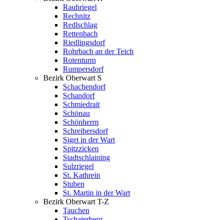
Rauhriegel
Rechnitz
Redlschlag
Rettenbach
Riedlingsdorf
Rohrbach an der Teich
Rotenturm
Rumpersdorf
Bezirk Oberwart S
Schachendorf
Schandorf
Schmiedrait
Schönau
Schönherrn
Schreibersdorf
Siget in der Wart
Spitzzicken
Stadtschlaining
Sulzriegel
St. Kathrein
Stuben
St. Martin in der Wart
Bezirk Oberwart T-Z
Tauchen
Tschaterberg