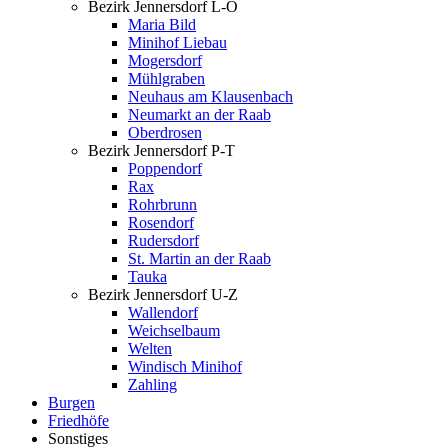
Bezirk Jennersdorf L-O
Maria Bild
Minihof Liebau
Mogersdorf
Mühlgraben
Neuhaus am Klausenbach
Neumarkt an der Raab
Oberdrosen
Bezirk Jennersdorf P-T
Poppendorf
Rax
Rohrbrunn
Rosendorf
Rudersdorf
St. Martin an der Raab
Tauka
Bezirk Jennersdorf U-Z
Wallendorf
Weichselbaum
Welten
Windisch Minihof
Zahling
Burgen
Friedhöfe
Sonstiges