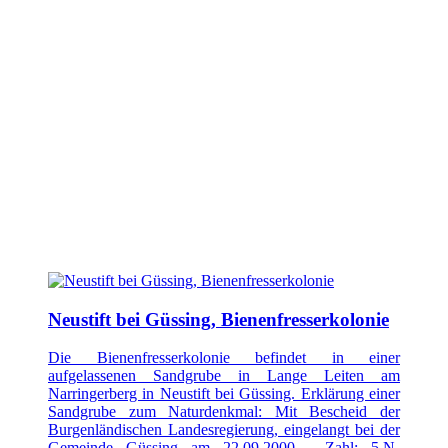
Neustift bei Güssing, Bienenfresserkolonie
Die Bienenfresserkolonie befindet in einer
aufgelassenen Sandgrube in Lange Leiten am
Narringerberg in Neustift bei Güssing. Erklärung einer
Sandgrube zum Naturdenkmal: Mit Bescheid der
Burgenländischen Landesregierung, eingelangt bei der
Gemeinde Güssing am 22.09.2000 - Zahl: 5.N-