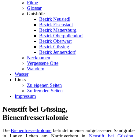
Filme
Glossar
Gutshöfe
Bezirk Neusiedl
Bezirk Eisenstadt
Bezirk Mattersburg
Bezirk Oberpullendorf
Bezirk Oberwart
Bezirk Güssing
Bezirk Jennersdorf
Necknamen
Vergessene Orte
Wandern
Wasser
Links
Zu eigenen Seiten
Zu fremden Seiten
Impressum
Neustift bei Güssing,
Bienenfresserkolonie
Die
Bienenfresserkolonie
befindet in einer aufgelassenen Sandgrube
in Lange Leiten am Narringerberg in
Neustift bei Güssing
.