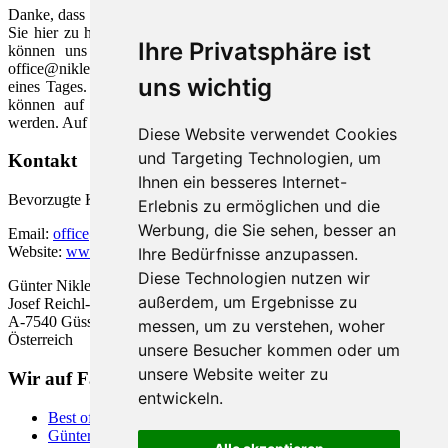
Danke, dass Sie unsere Webseite ausgewählt haben. Wir freuen uns,
Sie hier zu haben und möchten unser Wissen mit Ihnen teilen. Sie
Ihre Privatsphäre ist
können uns gerne zu verschiedenen Themen unter der Email
office@nikles.net schreiben. Wir ant­worten in der Regel innerhalb
uns wichtig
eines Tages. Die meisten Bilddateien sind aus eigener Quelle und
können auf Anfrage kostenlos für eigene Webseiten verwendet
werden. Auf Wunsch auch in höherer Auflösung.
Diese Website verwendet Cookies
und Targeting Technologien, um
Kontakt
Ihnen ein besseres Internet-
Bevorzugte Kontaktaufnahme ist Email.
Erlebnis zu ermöglichen und die
Werbung, die Sie sehen, besser an
Email:
office@nikles.net
Website:
www.nikles.net
Ihre Bedürfnisse anzupassen.
Diese Technologien nutzen wir
Günter Nikles,
außerdem, um Ergebnisse zu
Josef Reichl-Straße 17a/7,
A-7540 Güssing
messen, um zu verstehen, woher
Österreich
unsere Besucher kommen oder um
unsere Website weiter zu
Wir auf Facebook
entwickeln.
Best of Vienna
Günter Nikles auf Facebook