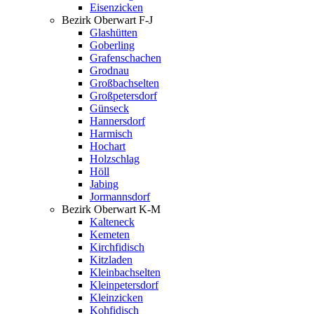
Eisenzicken
Bezirk Oberwart F-J
Glashütten
Goberling
Grafenschachen
Grodnau
Großbachselten
Großpetersdorf
Günseck
Hannersdorf
Harmisch
Hochart
Holzschlag
Höll
Jabing
Jormannsdorf
Bezirk Oberwart K-M
Kalteneck
Kemeten
Kirchfidisch
Kitzladen
Kleinbachselten
Kleinpetersdorf
Kleinzicken
Kohfidisch