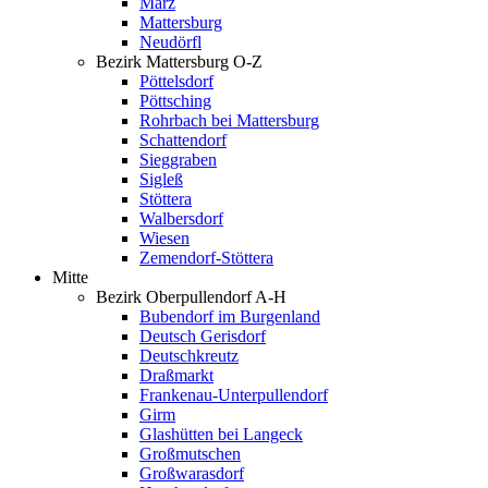
Marz
Mattersburg
Neudörfl
Bezirk Mattersburg O-Z
Pöttelsdorf
Pöttsching
Rohrbach bei Mattersburg
Schattendorf
Sieggraben
Sigleß
Stöttera
Walbersdorf
Wiesen
Zemendorf-Stöttera
Mitte
Bezirk Oberpullendorf A-H
Bubendorf im Burgenland
Deutsch Gerisdorf
Deutschkreutz
Draßmarkt
Frankenau-Unterpullendorf
Girm
Glashütten bei Langeck
Großmutschen
Großwarasdorf