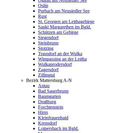
Oggau am Neusiedler See
Oslip
Purbach am Neusiedler See
Rust
St. Georgen am Leithagebirge
Sankt Margarethen im Bgld.
Schützen am Gebirge
Siegendorf
Steinbrunn
Stotzing
Trausdorf an der Wulka
Wimpassing an der Leitha
Wulkaprodersdorf
Zagersdorf
Zillingtal
Bezirk Mattersburg A-N
Antau
Bad Sauerbrunn
Baumgarten
Draßburg
Forchtenstein
Hirm
Kleinfrauenhaid
Krensdorf
Loipersbach im Bgld.