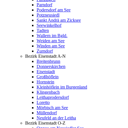
Parndorf
Podersdorf am See
Potzneusiedl
Sankt Andrä am Zicksee
Seewinkelhof
Tadten
Wallern im Bgld.
Weiden am See
Winden am See
Zurndorf
Bezirk Eisenstadt A-N
Breitenbrunn
Donnerskirchen
Eisenstadt
Großhöflein
Hornstein
Kleinhöflein im Burgenland
Klingenbach
Leithaprodersdorf
Loretto
Mörbisch am See
Müllendorf
Neufeld an der Leitha
Bezirk Eisenstadt O-Z