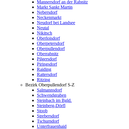
Mannersdorf an der Rabnitz
Markt Sankt Martin
Nebersdorf
Neckenmarkt
Neudorf bei Landsee
Neutal
Nikitsch
Oberloisdorf
Oberpetersdorf
Oberpullendorf
Oberrabnitz
Pilgersdorf
Piringsdorf
Raiding
Rattersdorf
Ritzing
Bezirk Oberpullendorf S-Z
Salmannsdorf
Schwendgraben
Steinbach im Bgld.
Steinberg-Dörfl
Stoob
Strebersdorf
Tschurndorf
Unterfrauenhaid