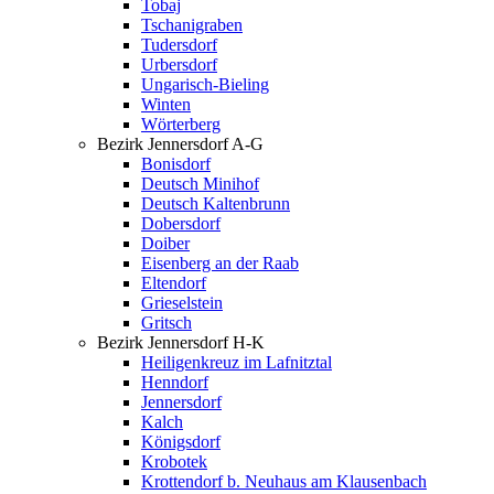
Tobaj
Tschanigraben
Tudersdorf
Urbersdorf
Ungarisch-Bieling
Winten
Wörterberg
Bezirk Jennersdorf A-G
Bonisdorf
Deutsch Minihof
Deutsch Kaltenbrunn
Dobersdorf
Doiber
Eisenberg an der Raab
Eltendorf
Grieselstein
Gritsch
Bezirk Jennersdorf H-K
Heiligenkreuz im Lafnitztal
Henndorf
Jennersdorf
Kalch
Königsdorf
Krobotek
Krottendorf b. Neuhaus am Klausenbach