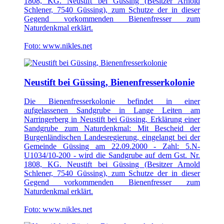
1808, KG. Neustift bei Güssing (Besitzer Arnold
Schlener, 7540 Güssing), zum Schutze der in dieser
Gegend vorkommenden Bienenfresser zum
Naturdenkmal erklärt.
Foto: www.nikles.net
Neustift bei Güssing, Bienenfresserkolonie
Die Bienenfresserkolonie befindet in einer
aufgelassenen Sandgrube in Lange Leiten am
Narringerberg in Neustift bei Güssing. Erklärung einer
Sandgrube zum Naturdenkmal: Mit Bescheid der
Burgenländischen Landesregierung, eingelangt bei der
Gemeinde Güssing am 22.09.2000 - Zahl: 5.N-
U1034/10-200 - wird die Sandgrube auf dem Gst. Nr.
1808, KG. Neustift bei Güssing (Besitzer Arnold
Schlener, 7540 Güssing), zum Schutze der in dieser
Gegend vorkommenden Bienenfresser zum
Naturdenkmal erklärt.
Foto: www.nikles.net