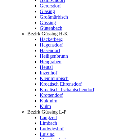
Gamischdorf
Gerersdorf
Glasing
Großmürbisch
Güssing
Güttenbach
Bezirk Güssing H-K
Hackerberg
Hagensdorf
Hasendorf
Heiligenbrunn
Heugraben
Heutal
Inzenhof
Kleinmürbisch
Kroatisch Ehrensdorf
Kroatisch Tschantschendorf
Krottendorf
Kukmirn
Kulm
Bezirk Güssing L-P
Langzeil
Limbach
Ludwigshof
Luising