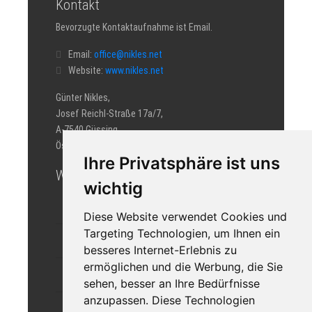
Kontakt
Bevorzugte Kontaktaufnahme ist Email.
Email:
office@nikles.net
Website:
www.nikles.net
Günter Nikles,
Josef Reichl-Straße 17a/7,
A-7540 Güssing
Österreich
Ihre Privatsphäre ist uns
Wir auf Facebook
wichtig
BEST OF VIENNA
Diese Website verwendet Cookies und
Targeting Technologien, um Ihnen ein
GÜNTER NIKLES AUF FACEBOOK
besseres Internet-Erlebnis zu
ermöglichen und die Werbung, die Sie
SÜDBURGENLAND AUF FACEBOOK
sehen, besser an Ihre Bedürfnisse
anzupassen. Diese Technologien
ST. NIKOLAUS AUF FACEBOOK