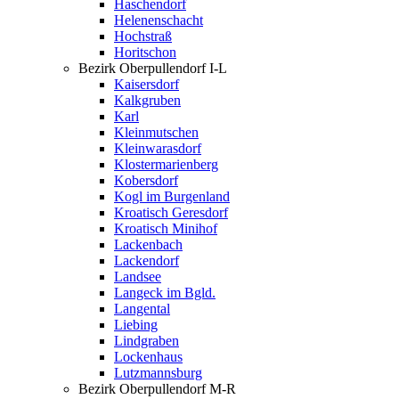
Haschendorf
Helenenschacht
Hochstraß
Horitschon
Bezirk Oberpullendorf I-L
Kaisersdorf
Kalkgruben
Karl
Kleinmutschen
Kleinwarasdorf
Klostermarienberg
Kobersdorf
Kogl im Burgenland
Kroatisch Geresdorf
Kroatisch Minihof
Lackenbach
Lackendorf
Landsee
Langeck im Bgld.
Langental
Liebing
Lindgraben
Lockenhaus
Lutzmannsburg
Bezirk Oberpullendorf M-R