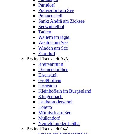
Parndorf
Podersdorf am See
Potzneusiedl
Sankt Andrä am Zicksee
Seewinkelhof
Tadten
Wallern im Bgld.
Weiden am See
Winden am See
Zurndorf
Bezirk Eisenstadt A-N
Breitenbrunn
Donnerskirchen
Eisenstadt
Großhöflein
Hornstein
Kleinhöflein im Burgenland
Klingenbach
Leithaprodersdorf
Loretto
Mörbisch am See
Müllendorf
Neufeld an der Leitha
Bezirk Eisenstadt O-Z