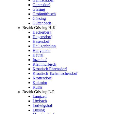
Gamischdorf
Gerersdorf
Glasing
Großmürbisch
Güssing
Güttenbach
Bezirk Güssing H-K
Hackerberg
Hagensdorf
Hasendorf
Heiligenbrunn
Heugraben
Heutal
Inzenhof
Kleinmürbisch
Kroatisch Ehrensdorf
Kroatisch Tschantschendorf
Krottendorf
Kukmirn
Kulm
Bezirk Güssing L-P
Langzeil
Limbach
Ludwigshof
Luising