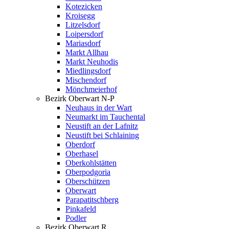
Kotezicken
Kroisegg
Litzelsdorf
Loipersdorf
Mariasdorf
Markt Allhau
Markt Neuhodis
Miedlingsdorf
Mischendorf
Mönchmeierhof
Bezirk Oberwart N-P
Neuhaus in der Wart
Neumarkt im Tauchental
Neustift an der Lafnitz
Neustift bei Schlaining
Oberdorf
Oberhasel
Oberkohlstätten
Oberpodgoria
Oberschützen
Oberwart
Parapatitschberg
Pinkafeld
Podler
Bezirk Oberwart R