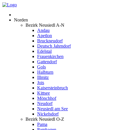
Norden
Bezirk Neusiedl A-N
Andau
Apetlon
Bruckneudorf
Deutsch Jahrndorf
Edelstal
Frauenkirchen
Gattendorf
Gols
Halbturn
Illmitz
Jois
Kaisersteinbruch
Kittsee
Mönchhof
Neudorf
Neusiedl am See
Nickelsdorf
Bezirk Neusiedl O-Z
Pama
Pamhagen