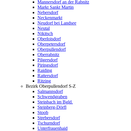
Mannersdorf an der Rabnitz
Markt Sankt Martin
Nebersdorf
Neckenmarkt
Neudorf bei Landsee
Neutal
Nikitsch
Oberloisdorf
Oberpetersdorf
Oberpullendorf
Oberrabnitz
Pilgersdorf
Piringsdorf
Raiding
Rattersdorf
Ritzing
Bezirk Oberpullendorf S-Z
Salmannsdorf
Schwendgraben
Steinbach im Bgld.
Steinberg-Dörfl
Stoob
Strebersdorf
Tschurndorf
Unterfrauenhaid