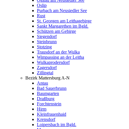
Oggau am Neusiedler See
Oslip
Purbach am Neusiedler See
Rust
St. Georgen am Leithagebirge
Sankt Margarethen im Bgld.
Schützen am Gebirge
Siegendorf
Steinbrunn
Stotzing
Trausdorf an der Wulka
Wimpassing an der Leitha
Wulkaprodersdorf
Zagersdorf
Zillingtal
Bezirk Mattersburg A-N
Antau
Bad Sauerbrunn
Baumgarten
Draßburg
Forchtenstein
Hirm
Kleinfrauenhaid
Krensdorf
Loipersbach im Bgld.