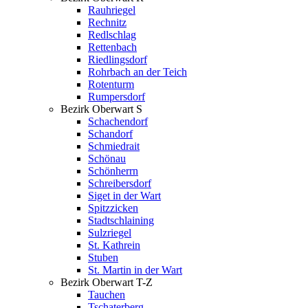
Rauhriegel
Rechnitz
Redlschlag
Rettenbach
Riedlingsdorf
Rohrbach an der Teich
Rotenturm
Rumpersdorf
Bezirk Oberwart S
Schachendorf
Schandorf
Schmiedrait
Schönau
Schönherrn
Schreibersdorf
Siget in der Wart
Spitzzicken
Stadtschlaining
Sulzriegel
St. Kathrein
Stuben
St. Martin in der Wart
Bezirk Oberwart T-Z
Tauchen
Tschaterberg