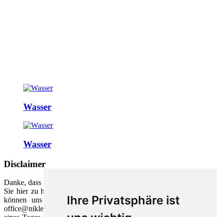
Wasser
Wasser
Disclaimer
Danke, dass Sie unsere Webseite ausgewählt haben. Wir freuen uns,
Sie hier zu haben und möchten unser Wissen mit Ihnen teilen. Sie
Ihre Privatsphäre ist
können uns gerne zu verschiedenen Themen unter der Email
office@nikles.net schreiben. Wir ant­worten in der Regel innerhalb