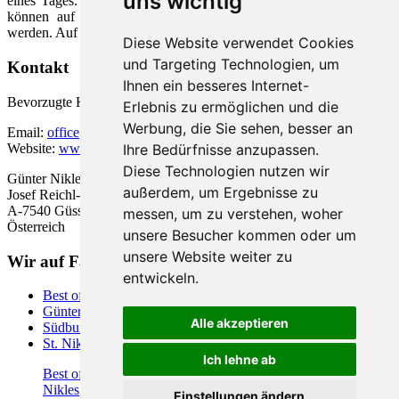
uns wichtig
eines Tages. Die meisten Bilddateien sind aus eigener Quelle und
können auf Anfrage kostenlos für eigene Webseiten verwendet
werden. Auf Wunsch auch in höherer Auflösung.
Diese Website verwendet Cookies
und Targeting Technologien, um
Kontakt
Ihnen ein besseres Internet-
Bevorzugte Kontaktaufnahme ist Email.
Erlebnis zu ermöglichen und die
Werbung, die Sie sehen, besser an
Email:
office@nikles.net
Website:
www.nikles.net
Ihre Bedürfnisse anzupassen.
Diese Technologien nutzen wir
Günter Nikles,
außerdem, um Ergebnisse zu
Josef Reichl-Straße 17a/7,
A-7540 Güssing
messen, um zu verstehen, woher
Österreich
unsere Besucher kommen oder um
unsere Website weiter zu
Wir auf Facebook
entwickeln.
Best of Vienna
Günter Nikles auf Facebook
Alle akzeptieren
Südburgenland auf Facebook
St. Nikolaus auf Facebook
Ich lehne ab
Best of Ungarn
-
Eisenstadt
-
Güssing
-
Jakobsweg
-
Photos
-
Nikles
-
Oberpullendorf
-
Oberwart
-
Pinkafeld
-
St. Nikolaus
Einstellungen ändern