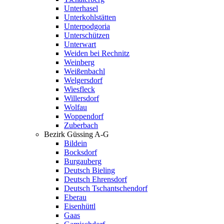
Unterhasel
Unterkohlstätten
Unterpodgoria
Unterschützen
Unterwart
Weiden bei Rechnitz
Weinberg
Weißenbachl
Welgersdorf
Wiesfleck
Willersdorf
Wolfau
Woppendorf
Zuberbach
Bezirk Güssing A-G
Bildein
Bocksdorf
Burgauberg
Deutsch Bieling
Deutsch Ehrensdorf
Deutsch Tschantschendorf
Eberau
Eisenhüttl
Gaas