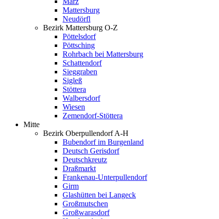
Marz
Mattersburg
Neudörfl
Bezirk Mattersburg O-Z
Pöttelsdorf
Pöttsching
Rohrbach bei Mattersburg
Schattendorf
Sieggraben
Sigleß
Stöttera
Walbersdorf
Wiesen
Zemendorf-Stöttera
Mitte
Bezirk Oberpullendorf A-H
Bubendorf im Burgenland
Deutsch Gerisdorf
Deutschkreutz
Draßmarkt
Frankenau-Unterpullendorf
Girm
Glashütten bei Langeck
Großmutschen
Großwarasdorf