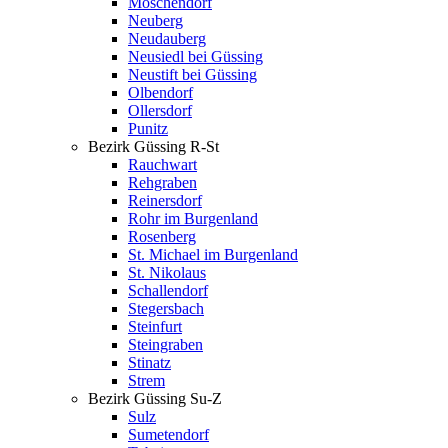
Moschendorf
Neuberg
Neudauberg
Neusiedl bei Güssing
Neustift bei Güssing
Olbendorf
Ollersdorf
Punitz
Bezirk Güssing R-St
Rauchwart
Rehgraben
Reinersdorf
Rohr im Burgenland
Rosenberg
St. Michael im Burgenland
St. Nikolaus
Schallendorf
Stegersbach
Steinfurt
Steingraben
Stinatz
Strem
Bezirk Güssing Su-Z
Sulz
Sumetendorf