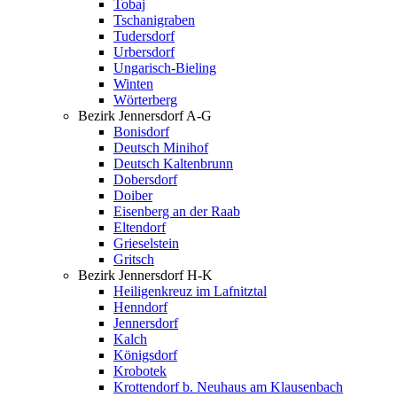
Tobaj
Tschanigraben
Tudersdorf
Urbersdorf
Ungarisch-Bieling
Winten
Wörterberg
Bezirk Jennersdorf A-G
Bonisdorf
Deutsch Minihof
Deutsch Kaltenbrunn
Dobersdorf
Doiber
Eisenberg an der Raab
Eltendorf
Grieselstein
Gritsch
Bezirk Jennersdorf H-K
Heiligenkreuz im Lafnitztal
Henndorf
Jennersdorf
Kalch
Königsdorf
Krobotek
Krottendorf b. Neuhaus am Klausenbach