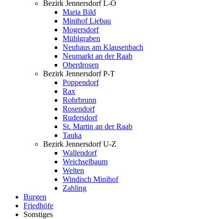
Bezirk Jennersdorf L-O
Maria Bild
Minihof Liebau
Mogersdorf
Mühlgraben
Neuhaus am Klausenbach
Neumarkt an der Raab
Oberdrosen
Bezirk Jennersdorf P-T
Poppendorf
Rax
Rohrbrunn
Rosendorf
Rudersdorf
St. Martin an der Raab
Tauka
Bezirk Jennersdorf U-Z
Wallendorf
Weichselbaum
Welten
Windisch Minihof
Zahling
Burgen
Friedhöfe
Sonstiges