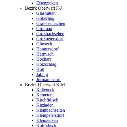
Eisenzicken
Bezirk Oberwart F-J
Glashütten
Goberling
Grafenschachen
Grodnau
Großbachselten
Großpetersdorf
Günseck
Hannersdorf
Harmisch
Hochart
Holzschlag
Höll
Jabing
Jormannsdorf
Bezirk Oberwart K-M
Kalteneck
Kemeten
Kirchfidisch
Kitzladen
Kleinbachselten
Kleinpetersdorf
Kleinzicken
Kohfidisch