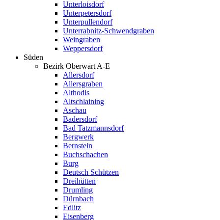
Unterloisdorf
Unterpetersdorf
Unterpullendorf
Unterrabnitz-Schwendgraben
Weingraben
Weppersdorf
Süden
Bezirk Oberwart A-E
Allersdorf
Allersgraben
Althodis
Altschlaining
Aschau
Badersdorf
Bad Tatzmannsdorf
Bergwerk
Bernstein
Buchschachen
Burg
Deutsch Schützen
Dreihütten
Drumling
Dürnbach
Edlitz
Eisenberg