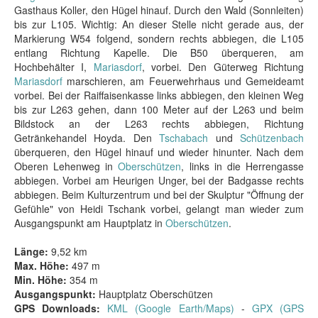
Gasthaus Koller, den Hügel hinauf. Durch den Wald (Sonnleiten)
bis zur L105. Wichtig: An dieser Stelle nicht gerade aus, der
Markierung W54 folgend, sondern rechts abbiegen, die L105
entlang Richtung Kapelle. Die B50 überqueren, am
Hochbehälter I,
Mariasdorf
, vorbei. Den Güterweg Richtung
Mariasdorf
marschieren, am Feuerwehrhaus und Gemeideamt
vorbei. Bei der Raiffaisenkasse links abbiegen, den kleinen Weg
bis zur L263 gehen, dann 100 Meter auf der L263 und beim
Bildstock an der L263 rechts abbiegen, Richtung
Getränkehandel Hoyda. Den
Tschabach
und
Schützenbach
überqueren, den Hügel hinauf und wieder hinunter. Nach dem
Oberen Lehenweg in
Oberschützen
, links in die Herrengasse
abbiegen. Vorbei am Heurigen Unger, bei der Badgasse rechts
abbiegen. Beim Kulturzentrum und bei der Skulptur "Öffnung der
Gefühle" von Heidi Tschank vorbei, gelangt man wieder zum
Ausgangspunkt am Hauptplatz in
Oberschützen
.
Länge:
9,52 km
Max. Höhe:
497 m
Min. Höhe:
354 m
Ausgangspunkt:
Hauptplatz Oberschützen
GPS Downloads:
KML (Google Earth/Maps)
-
GPX (GPS