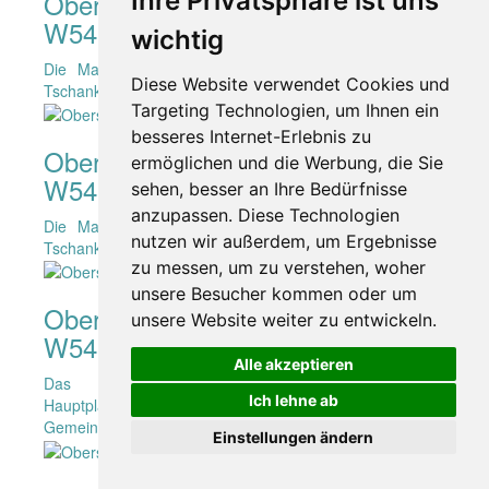
Oberschützen - Panoramaweg
Ihre Privatsphäre ist uns
W54
wichtig
Die Marmorskulptur "Öffnung der Gefühle" von Heidi
Diese Website verwendet Cookies und
Tschank befindet sich am Hauptplatz in Oberschützen.
Targeting Technologien, um Ihnen ein
besseres Internet-Erlebnis zu
Oberschützen - Panoramaweg
ermöglichen und die Werbung, die Sie
W54
sehen, besser an Ihre Bedürfnisse
anzupassen. Diese Technologien
Die Marmorskulptur "Öffnung der Gefühle" von Heidi
nutzen wir außerdem, um Ergebnisse
Tschank befindet sich am Hauptplatz in Oberschützen.
zu messen, um zu verstehen, woher
unsere Besucher kommen oder um
Oberschützen - Panoramaweg
unsere Website weiter zu entwickeln.
W54
Alle akzeptieren
Das Kriegerdenkmal befindet sich am
Ich lehne ab
Hauptplatz/Bahnhofstraße in Oberschützen, neben dem
Gemeindeamt.
Einstellungen ändern