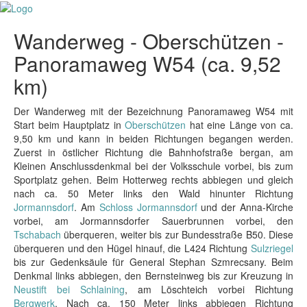
Wanderweg - Oberschützen -
Panoramaweg W54 (ca. 9,52
km)
Der Wanderweg mit der Bezeichnung Panoramaweg W54 mit
Start beim Hauptplatz in
Oberschützen
hat eine Länge von ca.
9,50 km und kann in beiden Richtungen begangen werden.
Zuerst in östlicher Richtung die Bahnhofstraße bergan, am
Kleinen Anschlussdenkmal bei der Volksschule vorbei, bis zum
Sportplatz gehen. Beim Hotterweg rechts abbiegen und gleich
nach ca. 50 Meter links den Wald hinunter Richtung
Jormannsdorf
. Am
Schloss Jormannsdorf
und der Anna-Kirche
vorbei, am Jormannsdorfer Sauerbrunnen vorbei, den
Tschabach
überqueren, weiter bis zur Bundesstraße B50. Diese
überqueren und den Hügel hinauf, die L424 Richtung
Sulzriegel
bis zur Gedenksäule für General Stephan Szmrecsany. Beim
Denkmal links abbiegen, den Bernsteinweg bis zur Kreuzung in
Neustift bei Schlaining
, am Löschteich vorbei Richtung
Bergwerk
. Nach ca. 150 Meter links abbiegen Richtung