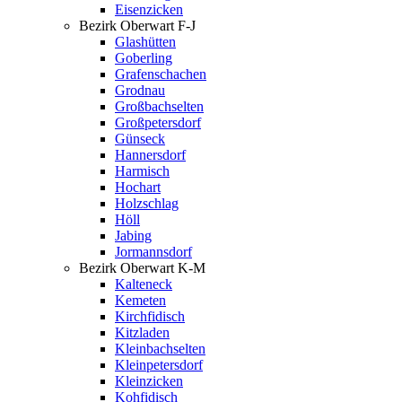
Eisenzicken
Bezirk Oberwart F-J
Glashütten
Goberling
Grafenschachen
Grodnau
Großbachselten
Großpetersdorf
Günseck
Hannersdorf
Harmisch
Hochart
Holzschlag
Höll
Jabing
Jormannsdorf
Bezirk Oberwart K-M
Kalteneck
Kemeten
Kirchfidisch
Kitzladen
Kleinbachselten
Kleinpetersdorf
Kleinzicken
Kohfidisch