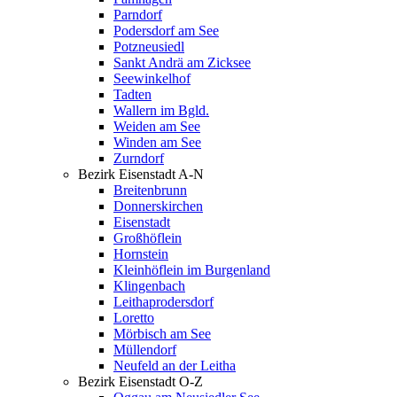
Parndorf
Podersdorf am See
Potzneusiedl
Sankt Andrä am Zicksee
Seewinkelhof
Tadten
Wallern im Bgld.
Weiden am See
Winden am See
Zurndorf
Bezirk Eisenstadt A-N
Breitenbrunn
Donnerskirchen
Eisenstadt
Großhöflein
Hornstein
Kleinhöflein im Burgenland
Klingenbach
Leithaprodersdorf
Loretto
Mörbisch am See
Müllendorf
Neufeld an der Leitha
Bezirk Eisenstadt O-Z