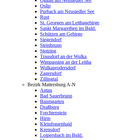
Oggau am Neusiedler See
Oslip
Purbach am Neusiedler See
Rust
St. Georgen am Leithagebirge
Sankt Margarethen im Bgld.
Schützen am Gebirge
Siegendorf
Steinbrunn
Stotzing
Trausdorf an der Wulka
Wimpassing an der Leitha
Wulkaprodersdorf
Zagersdorf
Zillingtal
Bezirk Mattersburg A-N
Antau
Bad Sauerbrunn
Baumgarten
Draßburg
Forchtenstein
Hirm
Kleinfrauenhaid
Krensdorf
Loipersbach im Bgld.