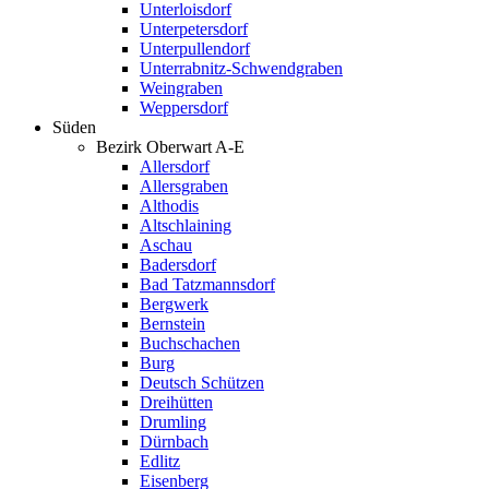
Unterloisdorf
Unterpetersdorf
Unterpullendorf
Unterrabnitz-Schwendgraben
Weingraben
Weppersdorf
Süden
Bezirk Oberwart A-E
Allersdorf
Allersgraben
Althodis
Altschlaining
Aschau
Badersdorf
Bad Tatzmannsdorf
Bergwerk
Bernstein
Buchschachen
Burg
Deutsch Schützen
Dreihütten
Drumling
Dürnbach
Edlitz
Eisenberg