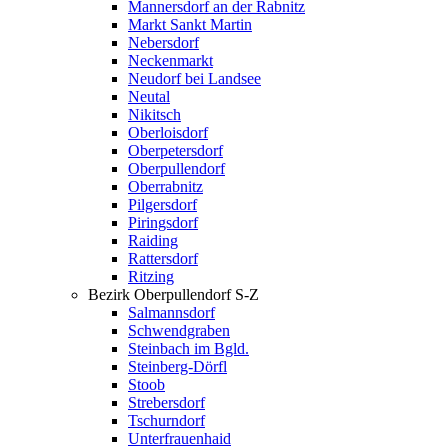
Mannersdorf an der Rabnitz
Markt Sankt Martin
Nebersdorf
Neckenmarkt
Neudorf bei Landsee
Neutal
Nikitsch
Oberloisdorf
Oberpetersdorf
Oberpullendorf
Oberrabnitz
Pilgersdorf
Piringsdorf
Raiding
Rattersdorf
Ritzing
Bezirk Oberpullendorf S-Z
Salmannsdorf
Schwendgraben
Steinbach im Bgld.
Steinberg-Dörfl
Stoob
Strebersdorf
Tschurndorf
Unterfrauenhaid