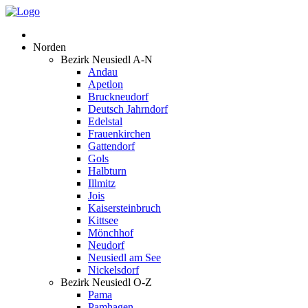
Norden
Bezirk Neusiedl A-N
Andau
Apetlon
Bruckneudorf
Deutsch Jahrndorf
Edelstal
Frauenkirchen
Gattendorf
Gols
Halbturn
Illmitz
Jois
Kaisersteinbruch
Kittsee
Mönchhof
Neudorf
Neusiedl am See
Nickelsdorf
Bezirk Neusiedl O-Z
Pama
Pamhagen