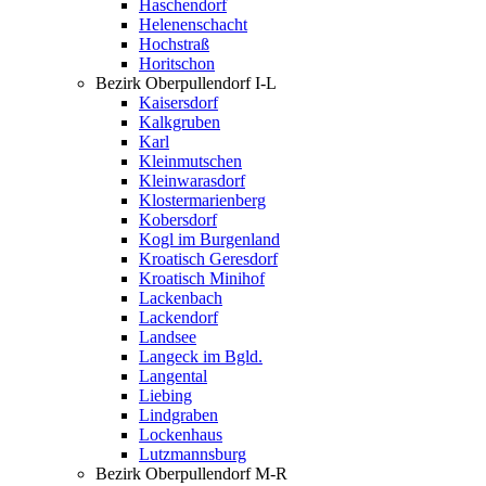
Haschendorf
Helenenschacht
Hochstraß
Horitschon
Bezirk Oberpullendorf I-L
Kaisersdorf
Kalkgruben
Karl
Kleinmutschen
Kleinwarasdorf
Klostermarienberg
Kobersdorf
Kogl im Burgenland
Kroatisch Geresdorf
Kroatisch Minihof
Lackenbach
Lackendorf
Landsee
Langeck im Bgld.
Langental
Liebing
Lindgraben
Lockenhaus
Lutzmannsburg
Bezirk Oberpullendorf M-R