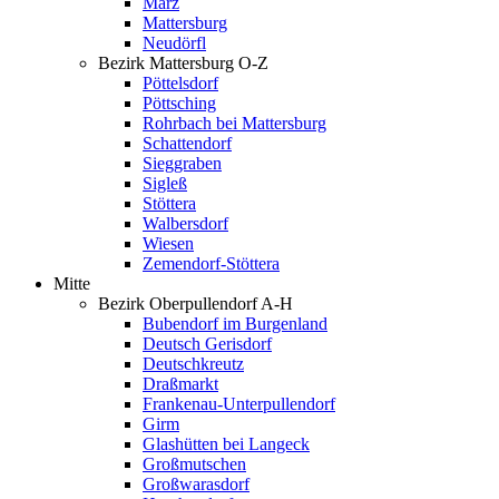
Marz
Mattersburg
Neudörfl
Bezirk Mattersburg O-Z
Pöttelsdorf
Pöttsching
Rohrbach bei Mattersburg
Schattendorf
Sieggraben
Sigleß
Stöttera
Walbersdorf
Wiesen
Zemendorf-Stöttera
Mitte
Bezirk Oberpullendorf A-H
Bubendorf im Burgenland
Deutsch Gerisdorf
Deutschkreutz
Draßmarkt
Frankenau-Unterpullendorf
Girm
Glashütten bei Langeck
Großmutschen
Großwarasdorf