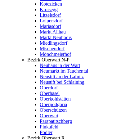
Kotezicken
Kroisegg
Litzelsdorf
Loipersdorf
Mariasdorf
Markt Allhau
Markt Neuhodis
Miedlingsdorf
Mischendorf
Mönchmeierhof
Bezirk Oberwart N-P
Neuhaus in der Wart
Neumarkt im Tauchental
Neustift an der Lafnitz
Neustift bei Schlaining
Oberdorf
Oberhasel
Oberkohlstätten
Oberpodgoria
Oberschützen
Oberwart
Parapatitschberg
Pinkafeld
Podler
Bezirk Oberwart R