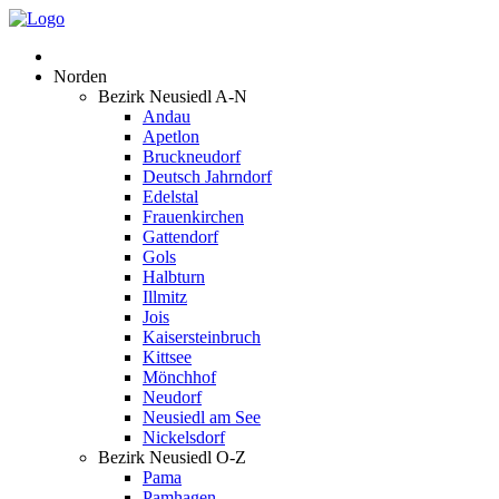
Norden
Bezirk Neusiedl A-N
Andau
Apetlon
Bruckneudorf
Deutsch Jahrndorf
Edelstal
Frauenkirchen
Gattendorf
Gols
Halbturn
Illmitz
Jois
Kaisersteinbruch
Kittsee
Mönchhof
Neudorf
Neusiedl am See
Nickelsdorf
Bezirk Neusiedl O-Z
Pama
Pamhagen