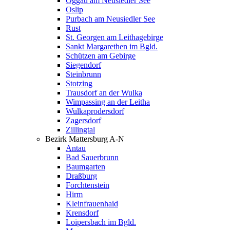
Oggau am Neusiedler See
Oslip
Purbach am Neusiedler See
Rust
St. Georgen am Leithagebirge
Sankt Margarethen im Bgld.
Schützen am Gebirge
Siegendorf
Steinbrunn
Stotzing
Trausdorf an der Wulka
Wimpassing an der Leitha
Wulkaprodersdorf
Zagersdorf
Zillingtal
Bezirk Mattersburg A-N
Antau
Bad Sauerbrunn
Baumgarten
Draßburg
Forchtenstein
Hirm
Kleinfrauenhaid
Krensdorf
Loipersbach im Bgld.