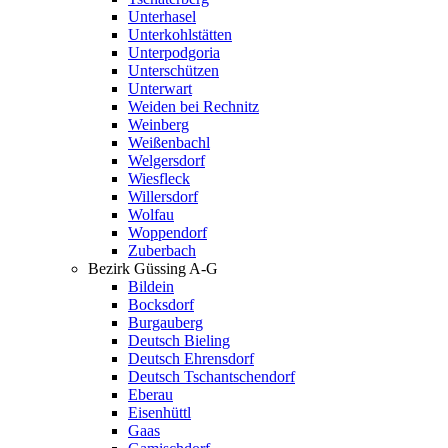
Unterhasel
Unterkohlstätten
Unterpodgoria
Unterschützen
Unterwart
Weiden bei Rechnitz
Weinberg
Weißenbachl
Welgersdorf
Wiesfleck
Willersdorf
Wolfau
Woppendorf
Zuberbach
Bezirk Güssing A-G
Bildein
Bocksdorf
Burgauberg
Deutsch Bieling
Deutsch Ehrensdorf
Deutsch Tschantschendorf
Eberau
Eisenhüttl
Gaas