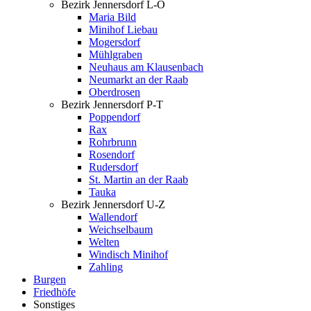
Bezirk Jennersdorf L-O
Maria Bild
Minihof Liebau
Mogersdorf
Mühlgraben
Neuhaus am Klausenbach
Neumarkt an der Raab
Oberdrosen
Bezirk Jennersdorf P-T
Poppendorf
Rax
Rohrbrunn
Rosendorf
Rudersdorf
St. Martin an der Raab
Tauka
Bezirk Jennersdorf U-Z
Wallendorf
Weichselbaum
Welten
Windisch Minihof
Zahling
Burgen
Friedhöfe
Sonstiges