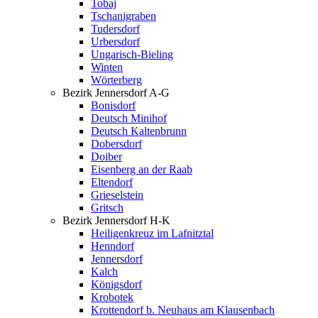
Tobaj
Tschanigraben
Tudersdorf
Urbersdorf
Ungarisch-Bieling
Winten
Wörterberg
Bezirk Jennersdorf A-G
Bonisdorf
Deutsch Minihof
Deutsch Kaltenbrunn
Dobersdorf
Doiber
Eisenberg an der Raab
Eltendorf
Grieselstein
Gritsch
Bezirk Jennersdorf H-K
Heiligenkreuz im Lafnitztal
Henndorf
Jennersdorf
Kalch
Königsdorf
Krobotek
Krottendorf b. Neuhaus am Klausenbach