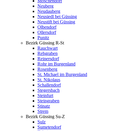
Moschendorf
Neuberg
Neudauberg
Neusiedl bei Güssing
Neustift bei Güssing
Olbendorf
Ollersdorf
Punitz
Bezirk Güssing R-St
Rauchwart
Rehgraben
Reinersdorf
Rohr im Burgenland
Rosenberg
St. Michael im Burgenland
St. Nikolaus
Schallendorf
Stegersbach
Steinfurt
Steingraben
Stinatz
Strem
Bezirk Güssing Su-Z
Sulz
Sumetendorf