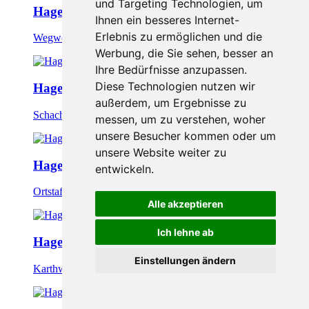
und Targeting Technologien, um
Hagensdorf - Schachblumen-Runde
Ihnen ein besseres Internet-
Erlebnis zu ermöglichen und die
Wegweiser 5,8 km.
Werbung, die Sie sehen, besser an
Ihre Bedürfnisse anzupassen.
Diese Technologien nutzen wir
Hagensdorf - Schachblumen-Runde
außerdem, um Ergebnisse zu
Schachblumenweg in Luising.
messen, um zu verstehen, woher
unsere Besucher kommen oder um
unsere Website weiter zu
Hagensdorf - Schachblumen-Runde
entwickeln.
Ortstafel in Luising.
Alle akzeptieren
Ich lehne ab
Hagensdorf - Schachblumen-Runde
Einstellungen ändern
Karthwald Richtung Hagensdorf.