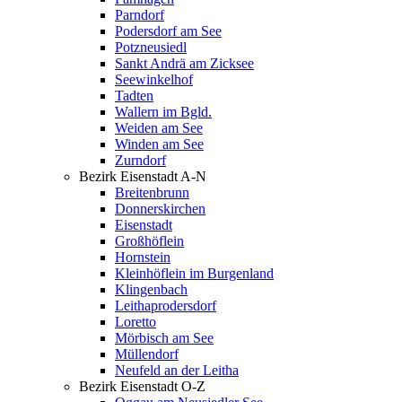
Parndorf
Podersdorf am See
Potzneusiedl
Sankt Andrä am Zicksee
Seewinkelhof
Tadten
Wallern im Bgld.
Weiden am See
Winden am See
Zurndorf
Bezirk Eisenstadt A-N
Breitenbrunn
Donnerskirchen
Eisenstadt
Großhöflein
Hornstein
Kleinhöflein im Burgenland
Klingenbach
Leithaprodersdorf
Loretto
Mörbisch am See
Müllendorf
Neufeld an der Leitha
Bezirk Eisenstadt O-Z