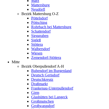
Marz
Mattersburg
Neudörfl
Bezirk Mattersburg O-Z
Pöttelsdorf
Pöttsching
Rohrbach bei Mattersburg
Schattendorf
Sieggraben
Sigleß
Stöttera
Walbersdorf
Wiesen
Zemendorf-Stöttera
Mitte
Bezirk Oberpullendorf A-H
Bubendorf im Burgenland
Deutsch Gerisdorf
Deutschkreutz
Draßmarkt
Frankenau-Unterpullendorf
Girm
Glashütten bei Langeck
Großmutschen
Großwarasdorf