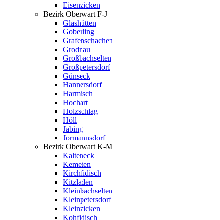
Eisenzicken
Bezirk Oberwart F-J
Glashütten
Goberling
Grafenschachen
Grodnau
Großbachselten
Großpetersdorf
Günseck
Hannersdorf
Harmisch
Hochart
Holzschlag
Höll
Jabing
Jormannsdorf
Bezirk Oberwart K-M
Kalteneck
Kemeten
Kirchfidisch
Kitzladen
Kleinbachselten
Kleinpetersdorf
Kleinzicken
Kohfidisch