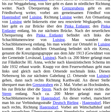
bis zur Weggabelung, von hier geht es dann in nördlicher Richtung
weiter. Nach Überquerung des
Grenzgrabens
geht es am
Friedhofweg weiter, vorbei am gemeinsamen Friedhof von
Hagensdorf
und
Luising
, Richtung
Luising
weiter. Am Ortsanfang
von
Luising
steht linkerseits eine neu renovierte Wegkapelle, von
hier geht es zur Brücke über den
Pinka Entlaster
, den
Pinka
Entlaster
entlang, bis zur nächsten Brücke. Nach der neuerlichen
Überquerung des
Pinka Entlaster
befindet sich links die
Schachblumenwiese von
Luising
. Man wandert den
Schachblumenweg entlang, bis man wieder zur Ortstafel in
Luising
kommt. Hier am östlichen Ortsanfang befindet sich ein Kreuz,
genannt die Kreuzigungsgruppe aus dem Jahr 1913 (Gewidmet von
der Gemeinde Lovászad,
Luising
). Nach ca. 200 Meter gelangt man
zur Filialkirche Hl. Anna, welche nach klassizistischem Schema im
Jahr 1932 erbaut wurde. Knapp vor dem Feuerwehrhaus geht man
links und gleich nach dem Ortsende nochmals links. Diesen
Nebenweg bis zur nächsten Gabelung (2. Ortsende von
Luising
)
gehen, dann nach rechts Richtung Karthwald. An dieser Stelle
überquert man den
Grenzgraben
ein 2. Mal. Vorbei an Hochständen,
bis zur Brücke über die
Strem
. Nach der Brücke wieder rechts die
Strem
entlang. Nach ca. 200 Meter gelangt man zur
Schachblumenwiese in
Hagensdorf
. An dieser vorbei, marschiert
man bis zur Verbindungsstraße
Deutsch Bieling
-
Hagensdorf
. Hier
nach rechts, Richtung
Hagensdorf
. Vorbei am Wirtschaftshof und
nach neuerlichen Überquerung einer Strembrücke gelangt wieder