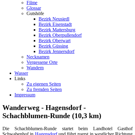
Filme
Glossar
Gutshöfe
Bezirk Neusiedl
Bezirk Eisenstadt
Bezirk Mattersburg
Bezirk Oberpullendorf
Bezirk Oberwart
Bezirk Güssing
Bezirk Jennersdorf
Necknamen
Vergessene Orte
Wandern
Wasser
Links
Zu eigenen Seiten
Zu fremden Seiten
Impressum
Wanderweg - Hagensdorf -
Schachblumen-Runde (10,3 km)
Die Schachblumen-Runde startet beim Landhotel Gasthof
Schwabenhof in
Hagensdorf
und führt zuerst in westlicher Richtung