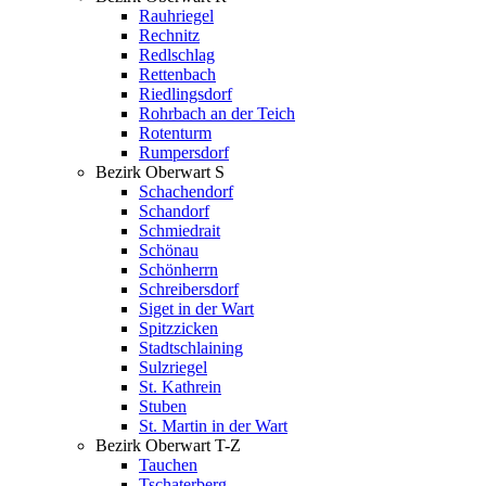
Rauhriegel
Rechnitz
Redlschlag
Rettenbach
Riedlingsdorf
Rohrbach an der Teich
Rotenturm
Rumpersdorf
Bezirk Oberwart S
Schachendorf
Schandorf
Schmiedrait
Schönau
Schönherrn
Schreibersdorf
Siget in der Wart
Spitzzicken
Stadtschlaining
Sulzriegel
St. Kathrein
Stuben
St. Martin in der Wart
Bezirk Oberwart T-Z
Tauchen
Tschaterberg