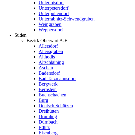
Unterloisdorf
Unterpetersdorf
Unterpullendorf
Unterrabnitz-Schwendgraben
Weingraben
Weppersdorf
Süden
Bezirk Oberwart A-E
Allersdorf
Allersgraben
Althodis
Altschlaining
Aschau
Badersdorf
Bad Tatzmannsdorf
Bergwerk
Bernstein
Buchschachen
Burg
Deutsch Schützen
Dreihütten
Drumling
Dürnbach
Edlitz
Eisenberg