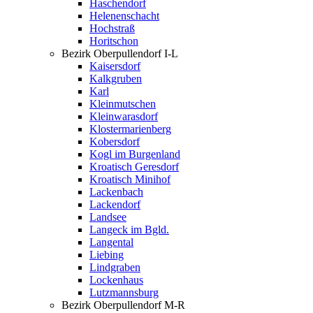
Haschendorf
Helenenschacht
Hochstraß
Horitschon
Bezirk Oberpullendorf I-L
Kaisersdorf
Kalkgruben
Karl
Kleinmutschen
Kleinwarasdorf
Klostermarienberg
Kobersdorf
Kogl im Burgenland
Kroatisch Geresdorf
Kroatisch Minihof
Lackenbach
Lackendorf
Landsee
Langeck im Bgld.
Langental
Liebing
Lindgraben
Lockenhaus
Lutzmannsburg
Bezirk Oberpullendorf M-R