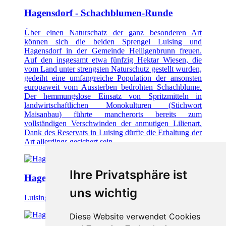
Hagensdorf - Schachblumen-Runde
Über einen Naturschatz der ganz besonderen Art
können sich die beiden Sprengel Luising und
Hagensdorf in der Gemeinde Heiligenbrunn freuen.
Auf den insgesamt etwa fünfzig Hektar Wiesen, die
vom Land unter strengsten Naturschutz gestellt wurden,
gedeiht eine umfangreiche Population der ansonsten
europaweit vom Aussterben bedrohten Schachblume.
Der hemmungslose Einsatz von Spritzmitteln in
landwirtschaftlichen Monokulturen (Stichwort
Maisanbau) führte mancherorts bereits zum
vollständigen Verschwinden der anmutigen Lilienart.
Dank des Reservats in Luising dürfte die Erhaltung der
Art allerdings gesichert sein.
Ihre Privatsphäre ist
Hagensdorf - Schachblumen-Runde
uns wichtig
Luising.
Diese Website verwendet Cookies