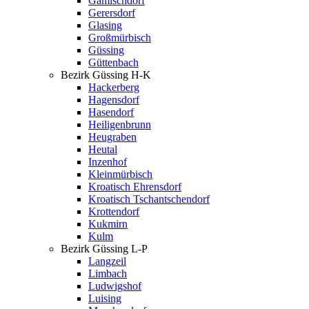
Gamischdorf
Gerersdorf
Glasing
Großmürbisch
Güssing
Güttenbach
Bezirk Güssing H-K
Hackerberg
Hagensdorf
Hasendorf
Heiligenbrunn
Heugraben
Heutal
Inzenhof
Kleinmürbisch
Kroatisch Ehrensdorf
Kroatisch Tschantschendorf
Krottendorf
Kukmirn
Kulm
Bezirk Güssing L-P
Langzeil
Limbach
Ludwigshof
Luising