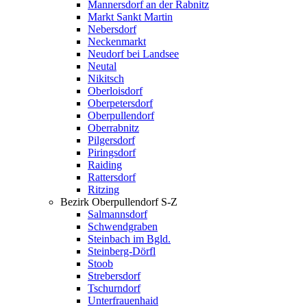
Mannersdorf an der Rabnitz
Markt Sankt Martin
Nebersdorf
Neckenmarkt
Neudorf bei Landsee
Neutal
Nikitsch
Oberloisdorf
Oberpetersdorf
Oberpullendorf
Oberrabnitz
Pilgersdorf
Piringsdorf
Raiding
Rattersdorf
Ritzing
Bezirk Oberpullendorf S-Z
Salmannsdorf
Schwendgraben
Steinbach im Bgld.
Steinberg-Dörfl
Stoob
Strebersdorf
Tschurndorf
Unterfrauenhaid