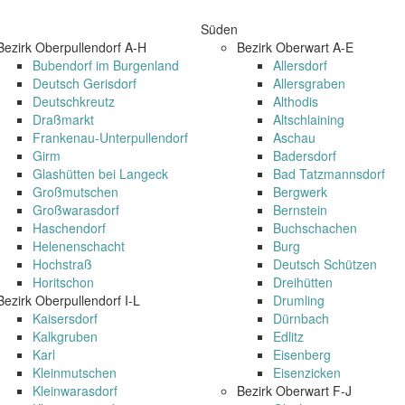
Süden
Bezirk Oberpullendorf A-H
Bezirk Oberwart A-E
Bubendorf im Burgenland
Allersdorf
Deutsch Gerisdorf
Allersgraben
Deutschkreutz
Althodis
Draßmarkt
Altschlaining
Frankenau-Unterpullendorf
Aschau
Girm
Badersdorf
Glashütten bei Langeck
Bad Tatzmannsdorf
Großmutschen
Bergwerk
Großwarasdorf
Bernstein
Haschendorf
Buchschachen
Helenenschacht
Burg
Hochstraß
Deutsch Schützen
Horitschon
Dreihütten
Bezirk Oberpullendorf I-L
Drumling
Kaisersdorf
Dürnbach
Kalkgruben
Edlitz
Karl
Eisenberg
Kleinmutschen
Eisenzicken
Kleinwarasdorf
Bezirk Oberwart F-J