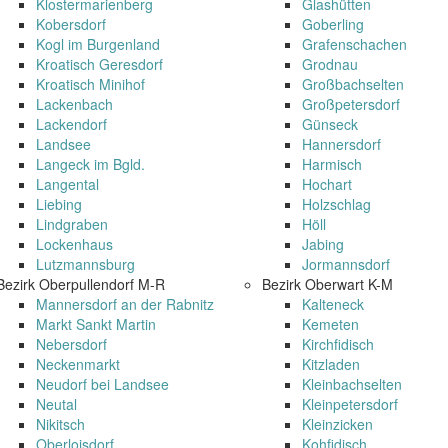
Klostermarienberg
Glashütten
Kobersdorf
Goberling
Kogl im Burgenland
Grafenschachen
Kroatisch Geresdorf
Grodnau
Kroatisch Minihof
Großbachselten
Lackenbach
Großpetersdorf
Lackendorf
Günseck
Landsee
Hannersdorf
Langeck im Bgld.
Harmisch
Langental
Hochart
Liebing
Holzschlag
Lindgraben
Höll
Lockenhaus
Jabing
Lutzmannsburg
Jormannsdorf
Bezirk Oberpullendorf M-R
Bezirk Oberwart K-M
Mannersdorf an der Rabnitz
Kalteneck
Markt Sankt Martin
Kemeten
Nebersdorf
Kirchfidisch
Neckenmarkt
Kitzladen
Neudorf bei Landsee
Kleinbachselten
Neutal
Kleinpetersdorf
Nikitsch
Kleinzicken
Oberloisdorf
Kohfidisch