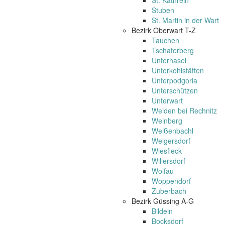
St. Kathrein
Stuben
St. Martin in der Wart
Bezirk Oberwart T-Z
Tauchen
Tschaterberg
Unterhasel
Unterkohlstätten
Unterpodgoria
Unterschützen
Unterwart
Weiden bei Rechnitz
Weinberg
Weißenbachl
Welgersdorf
Wiesfleck
Willersdorf
Wolfau
Woppendorf
Zuberbach
Bezirk Güssing A-G
Bildein
Bocksdorf