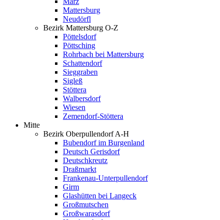
Marz
Mattersburg
Neudörfl
Bezirk Mattersburg O-Z
Pöttelsdorf
Pöttsching
Rohrbach bei Mattersburg
Schattendorf
Sieggraben
Sigleß
Stöttera
Walbersdorf
Wiesen
Zemendorf-Stöttera
Mitte
Bezirk Oberpullendorf A-H
Bubendorf im Burgenland
Deutsch Gerisdorf
Deutschkreutz
Draßmarkt
Frankenau-Unterpullendorf
Girm
Glashütten bei Langeck
Großmutschen
Großwarasdorf