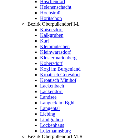
Haschendorf
Helenenschacht
Hochstraß
Horitschon
Bezirk Oberpullendorf I-L
Kaisersdorf
Kalkgruben
Karl
Kleinmutschen
Kleinwarasdorf
Klostermarienberg
Kobersdorf
Kogl im Burgenland
Kroatisch Geresdorf
Kroatisch Minihof
Lackenbach
Lackendorf
Landsee
Langeck im Bgld.
Langental
Liebing
Lindgraben
Lockenhaus
Lutzmannsburg
Bezirk Oberpullendorf M-R