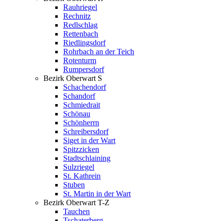
Rauhriegel
Rechnitz
Redlschlag
Rettenbach
Riedlingsdorf
Rohrbach an der Teich
Rotenturm
Rumpersdorf
Bezirk Oberwart S
Schachendorf
Schandorf
Schmiedrait
Schönau
Schönherrn
Schreibersdorf
Siget in der Wart
Spitzzicken
Stadtschlaining
Sulzriegel
St. Kathrein
Stuben
St. Martin in der Wart
Bezirk Oberwart T-Z
Tauchen
Tschaterberg