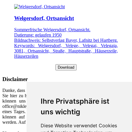
Welgersdorf, Ortsansicht
Sommerfrische Welgersdorf, Ortsansicht.
Datierung: gelaufen 1950
Bildnachweis: Selbstverlag Bayer, Lafnitz bei Hartberg.
Keywords: Welgersdorf, Velege, Velegaj, Velegaja,
3081, Ortsansicht, Straße, Hauptstraße, Häuserzeile,
Häuserzeilen
Download
Disclaimer
Danke, dass Sie unsere Webseite ausgewählt haben. Wir freuen uns,
Sie hier zu haben und möchten unser Wissen mit Ihnen teilen. Sie
Ihre Privatsphäre ist
können uns gerne zu verschiedenen Themen unter der Email
office@nikles.net schreiben. Wir ant­worten in der Regel innerhalb
uns wichtig
eines Tages. Die meisten Bilddateien sind aus eigener Quelle und
können auf Anfrage kostenlos für eigene Webseiten verwendet
werden. Auf Wunsch auch in höherer Auflösung.
Diese Website verwendet Cookies