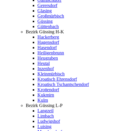
Gamischdorf
Gerersdorf
Glasing
Großmürbisch
Güssing
Güttenbach
Bezirk Güssing H-K
Hackerberg
Hagensdorf
Hasendorf
Heiligenbrunn
Heugraben
Heutal
Inzenhof
Kleinmürbisch
Kroatisch Ehrensdorf
Kroatisch Tschantschendorf
Krottendorf
Kukmirn
Kulm
Bezirk Güssing L-P
Langzeil
Limbach
Ludwigshof
Luising