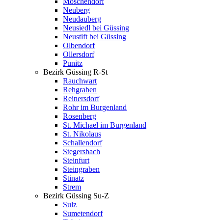
Moschendorf
Neuberg
Neudauberg
Neusiedl bei Güssing
Neustift bei Güssing
Olbendorf
Ollersdorf
Punitz
Bezirk Güssing R-St
Rauchwart
Rehgraben
Reinersdorf
Rohr im Burgenland
Rosenberg
St. Michael im Burgenland
St. Nikolaus
Schallendorf
Stegersbach
Steinfurt
Steingraben
Stinatz
Strem
Bezirk Güssing Su-Z
Sulz
Sumetendorf