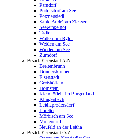
Parndorf
Podersdorf am See
Potzneusiedl
Sankt Andrä am Zicksee
Seewinkelhof
Tadten
Wallern im Bgld.
Weiden am See
Winden am See
Zurndorf
Bezirk Eisenstadt A-N
Breitenbrunn
Donnerskirchen
Eisenstadt
Großhöflein
Hornstein
Kleinhöflein im Burgenland
Klingenbach
Leithaprodersdorf
Loretto
Mörbisch am See
Müllendorf
Neufeld an der Leitha
Bezirk Eisenstadt O-Z