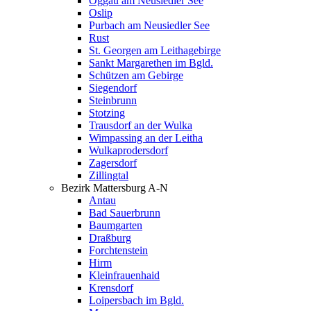
Oggau am Neusiedler See
Oslip
Purbach am Neusiedler See
Rust
St. Georgen am Leithagebirge
Sankt Margarethen im Bgld.
Schützen am Gebirge
Siegendorf
Steinbrunn
Stotzing
Trausdorf an der Wulka
Wimpassing an der Leitha
Wulkaprodersdorf
Zagersdorf
Zillingtal
Bezirk Mattersburg A-N
Antau
Bad Sauerbrunn
Baumgarten
Draßburg
Forchtenstein
Hirm
Kleinfrauenhaid
Krensdorf
Loipersbach im Bgld.