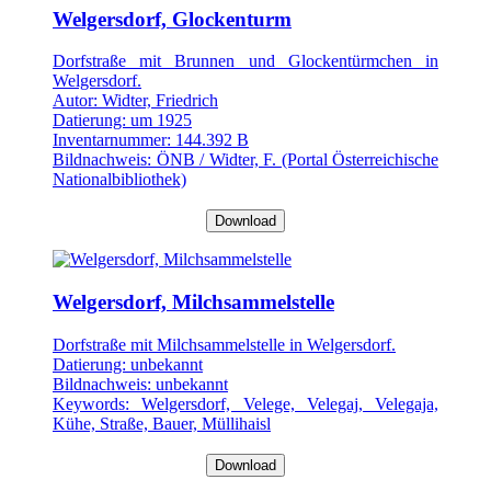
Welgersdorf, Glockenturm
Dorfstraße mit Brunnen und Glockentürmchen in
Welgersdorf.
Autor: Widter, Friedrich
Datierung: um 1925
Inventarnummer: 144.392 B
Bildnachweis: ÖNB / Widter, F. (Portal Österreichische
Nationalbibliothek)
Download
Welgersdorf, Milchsammelstelle
Dorfstraße mit Milchsammelstelle in Welgersdorf.
Datierung: unbekannt
Bildnachweis: unbekannt
Keywords: Welgersdorf, Velege, Velegaj, Velegaja,
Kühe, Straße, Bauer, Müllihaisl
Download