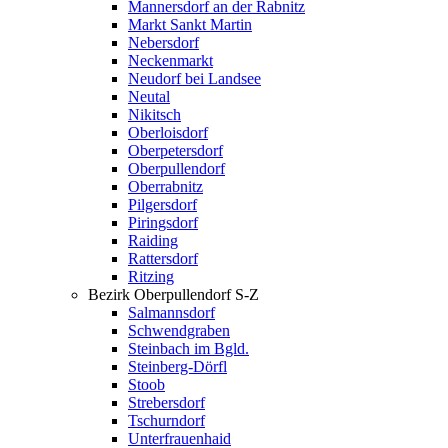
Mannersdorf an der Rabnitz
Markt Sankt Martin
Nebersdorf
Neckenmarkt
Neudorf bei Landsee
Neutal
Nikitsch
Oberloisdorf
Oberpetersdorf
Oberpullendorf
Oberrabnitz
Pilgersdorf
Piringsdorf
Raiding
Rattersdorf
Ritzing
Bezirk Oberpullendorf S-Z
Salmannsdorf
Schwendgraben
Steinbach im Bgld.
Steinberg-Dörfl
Stoob
Strebersdorf
Tschurndorf
Unterfrauenhaid