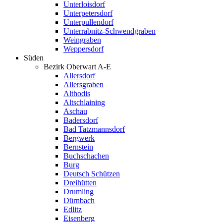
Unterloisdorf
Unterpetersdorf
Unterpullendorf
Unterrabnitz-Schwendgraben
Weingraben
Weppersdorf
Süden
Bezirk Oberwart A-E
Allersdorf
Allersgraben
Althodis
Altschlaining
Aschau
Badersdorf
Bad Tatzmannsdorf
Bergwerk
Bernstein
Buchschachen
Burg
Deutsch Schützen
Dreihütten
Drumling
Dürnbach
Edlitz
Eisenberg