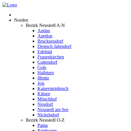
Norden
Bezirk Neusiedl A-N
Andau
Apetlon
Bruckneudorf
Deutsch Jahrndorf
Edelstal
Frauenkirchen
Gattendorf
Gols
Halbturn
Illmitz
Jois
Kaisersteinbruch
Kittsee
Mönchhof
Neudorf
Neusiedl am See
Nickelsdorf
Bezirk Neusiedl O-Z
Pama
Pamhagen