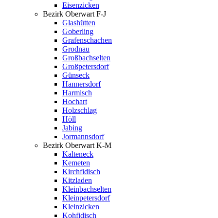
Eisenzicken
Bezirk Oberwart F-J
Glashütten
Goberling
Grafenschachen
Grodnau
Großbachselten
Großpetersdorf
Günseck
Hannersdorf
Harmisch
Hochart
Holzschlag
Höll
Jabing
Jormannsdorf
Bezirk Oberwart K-M
Kalteneck
Kemeten
Kirchfidisch
Kitzladen
Kleinbachselten
Kleinpetersdorf
Kleinzicken
Kohfidisch