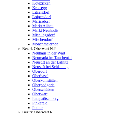
Kotezicken
Kroisegg
Litzelsdorf
Loipersdorf
Mariasdorf
Markt Allhau
Markt Neuhodis
Miedlingsdorf
Mischendorf
Mönchmeierhof
Bezirk Oberwart N-P
Neuhaus in der Wart
Neumarkt im Tauchental
Neustift an der Lafnitz
Neustift bei Schlaining
Oberdorf
Oberhasel
Oberkohlstätten
Oberpodgoria
Oberschützen
Oberwart
Parapatitschberg
Pinkafeld
Podler
Bezirk Oberwart R