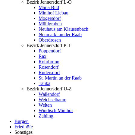
Bezirk Jennersdorf L-O
Maria Bild
Minihof Liebau
Mogersdorf
Mühlgraben
Neuhaus am Klausenbach
Neumarkt an der Raab
Oberdrosen
Bezirk Jennersdorf P-T
Poppendorf
Rax
Rohrbrunn
Rosendorf
Rudersdorf
St. Martin an der Raab
Tauka
Bezirk Jennersdorf U-Z
Wallendorf
Weichselbaum
Welten
Windisch Minihof
Zahling
Burgen
Friedhöfe
Sonstiges