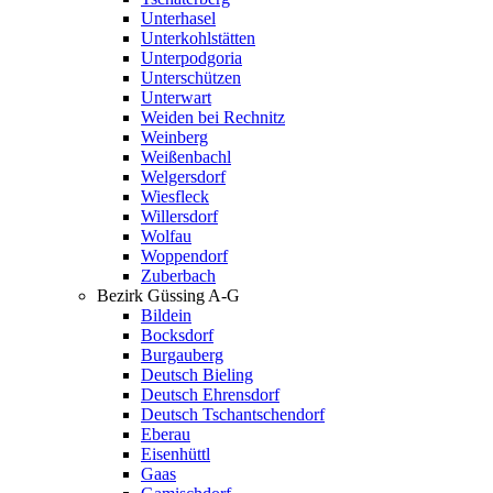
Unterhasel
Unterkohlstätten
Unterpodgoria
Unterschützen
Unterwart
Weiden bei Rechnitz
Weinberg
Weißenbachl
Welgersdorf
Wiesfleck
Willersdorf
Wolfau
Woppendorf
Zuberbach
Bezirk Güssing A-G
Bildein
Bocksdorf
Burgauberg
Deutsch Bieling
Deutsch Ehrensdorf
Deutsch Tschantschendorf
Eberau
Eisenhüttl
Gaas