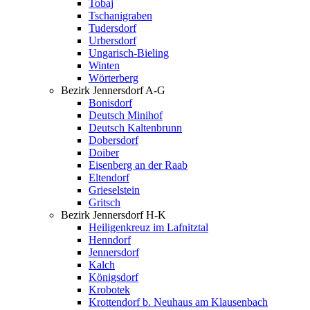
Tobaj
Tschanigraben
Tudersdorf
Urbersdorf
Ungarisch-Bieling
Winten
Wörterberg
Bezirk Jennersdorf A-G
Bonisdorf
Deutsch Minihof
Deutsch Kaltenbrunn
Dobersdorf
Doiber
Eisenberg an der Raab
Eltendorf
Grieselstein
Gritsch
Bezirk Jennersdorf H-K
Heiligenkreuz im Lafnitztal
Henndorf
Jennersdorf
Kalch
Königsdorf
Krobotek
Krottendorf b. Neuhaus am Klausenbach